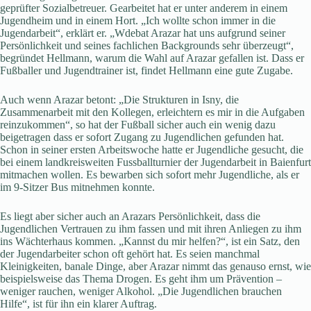
geprüfter Sozialbetreuer. Gearbeitet hat er unter anderem in einem
Jugendheim und in einem Hort. „Ich wollte schon immer in die
Jugendarbeit“, erklärt er. „Wdebat Arazar hat uns aufgrund seiner
Persönlichkeit und seines fachlichen Backgrounds sehr überzeugt“,
begründet Hellmann, warum die Wahl auf Arazar gefallen ist. Dass er
Fußballer und Jugendtrainer ist, findet Hellmann eine gute Zugabe.
Auch wenn Arazar betont: „Die Strukturen in Isny, die
Zusammenarbeit mit den Kollegen, erleichtern es mir in die Aufgaben
reinzukommen“, so hat der Fußball sicher auch ein wenig dazu
beigetragen dass er sofort Zugang zu Jugendlichen gefunden hat.
Schon in seiner ersten Arbeitswoche hatte er Jugendliche gesucht, die
bei einem landkreisweiten Fussballturnier der Jugendarbeit in Baienfurt
mitmachen wollen. Es bewarben sich sofort mehr Jugendliche, als er
im 9-Sitzer Bus mitnehmen konnte.
Es liegt aber sicher auch an Arazars Persönlichkeit, dass die
Jugendlichen Vertrauen zu ihm fassen und mit ihren Anliegen zu ihm
ins Wächterhaus kommen. „Kannst du mir helfen?“, ist ein Satz, den
der Jugendarbeiter schon oft gehört hat. Es seien manchmal
Kleinigkeiten, banale Dinge, aber Arazar nimmt das genauso ernst, wie
beispielsweise das Thema Drogen. Es geht ihm um Prävention –
weniger rauchen, weniger Alkohol. „Die Jugendlichen brauchen
Hilfe“, ist für ihn ein klarer Auftrag.