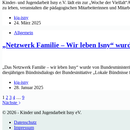
Kinder- und Jugendarbeit Isny e.V. lädt ein zur „Woche der Vielfalt“
zu leben, veranstalten die pädagogischen Mitarbeiterinnen und Mitar
kja-isny
24. März 2025
Allgemein
„Netzwerk Familie – Wir leben Isny“ wurd
„Das Netzwerk Familie – wir leben Isny“ wurde von Bundesministeri
diesjährigen Bündnisdialogs der Bundesinitiative „Lokale Bündnisse f
kja-isny
28. Januar 2025
1
2
3
4
…
9
Nächste
© 2026 - Kinder und Jugendarbeit Isny eV.
Datenschutz
Impressum